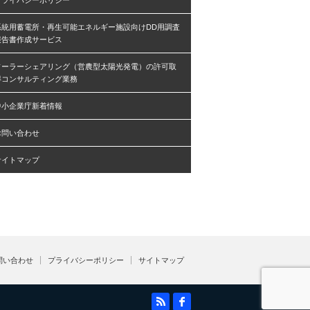
プライバシーポリシー
系統用蓄電所・再生可能エネルギー施設向けDD用調査
報告書作成サービス
ソーラーシェアリング（営農型太陽光発電）の許可取
得コンサルティング業務
中小企業庁新着情報
お問い合わせ
サイトマップ
問い合わせ
プライバシーポリシー
サイトマップ
RSS
facebook